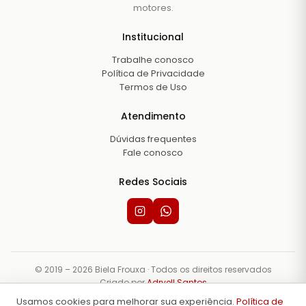
motores.
Institucional
Trabalhe conosco
Política de Privacidade
Termos de Uso
Atendimento
Dúvidas frequentes
Fale conosco
Redes Sociais
© 2019 – 2026 Biela Frouxa · Todos os direitos reservados
Criado por
Adryell Santos
Usamos cookies para melhorar sua experiência.
Política de
Os dados apresentados foram compilados com a maior acuidade, com base