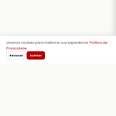
Usamos cookies para melhorar sua experiência.
Política de
Privacidade
.
Recusar
Aceitar
Tabelas de torques e
especificações técnicas para
motores.