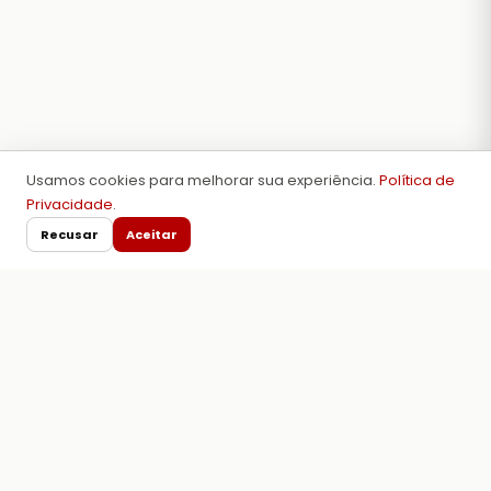
Usamos cookies para melhorar sua experiência.
Política de
Privacidade
.
Recusar
Aceitar
Tabelas de torques e
especificações técnicas para
motores.