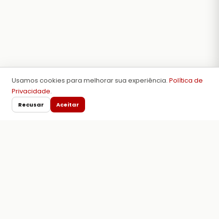
Usamos cookies para melhorar sua experiência.
Política de
Privacidade
.
Recusar
Aceitar
Tabelas de torques e
especificações técnicas para
motores.