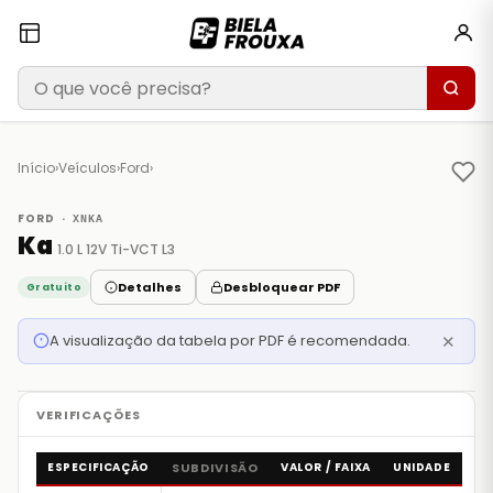
Início
›
Veículos
›
Ford
›
FORD ·
XNKA
Ka
1.0 L 12V Ti-VCT L3
Detalhes
Desbloquear PDF
Gratuito
A visualização da tabela por PDF é recomendada.
✕
ESPECIFICAÇÃO
SUBDIVISÃO
VALOR / FAIXA
UNIDADE