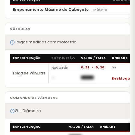
Empenamento Máximo do Cabeçote
— Máximo
Folgas medidas com motor frio.
ESPECIFICAÇÃO
SUBDIVISÃO
VALOR / FAIXA
UNIDADE
Admissão
0,21 - 0,30
mm
Folga de Válvulas
—
██████
Desbloquea
Ø = Diâmetro
ESPECIFICAÇÃO
VALOR / FAIXA
UNIDADE