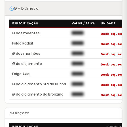
Ø = Diâmetro
ESPECIFICAÇÃO
VALOR / FAIXA
UNIDADE
Ø dos moentes
██████
Desbloquear 
Folga Radial
██████
Desbloquear 
Ø dos munhões
██████
Desbloquear 
Ø do alojamento
██████
Desbloquear 
Folga Axial
██████
Desbloquear 
Ø do alojamento Std da Bucha
██████
Desbloquear 
Ø do alojamento da Bronzina
██████
Desbloquear 
ESPECIFICAÇÃO
SUBDIVISÃ