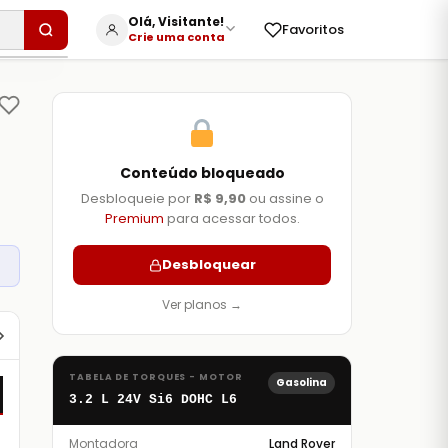
Olá, Visitante!
Favoritos
Crie uma conta
Conteúdo bloqueado
Desbloqueie por
R$ 9,90
ou assine o
Premium
para acessar todos.
Desbloquear
✕
Ver planos →
Válvulas
Comando de Válvulas
TABELA DE TORQUES - MOTOR
Gasolina
3.2 L 24V Si6 DOHC L6
Montadora
Land Rover