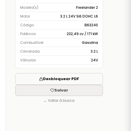
Modelo(s)
Freelander 2
Motor
3.2 L 24V Si6 DOHC L6
Código
B6324S
Potência
232,49 cv / 171 kW
Combustível
Gasolina
Cilindrada
3.2 L
Válvulas
24V
Desbloquear PDF
Salvar
← Voltar à busca