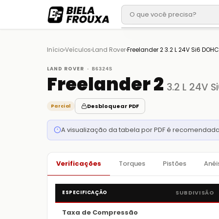
Início
›
Veículos
›
Land Rover
›
Freelander 2 3.2 L 24V Si6 DOHC
LAND ROVER ·
B6324S
Freelander 2
3.2 L 24V 
Desbloquear PDF
Parcial
A visualização da tabela por PDF é recomendada
Verificações
Torques
Pistões
Anéi
ESPECIFICAÇÃO
SUBDIVISÃO
Taxa de Compressão