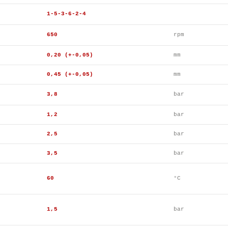
1-5-3-6-2-4
650
rpm
0,20 (+-0,05)
mm
0,45 (+-0,05)
mm
3,8
bar
1,2
bar
2,5
bar
3,5
bar
60
°C
1,5
bar