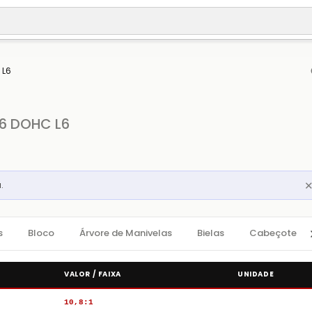
 L6
Si6 DOHC L6
.
s
Bloco
Árvore de Manivelas
Bielas
Cabeçote
VALOR / FAIXA
UNIDADE
10,8:1