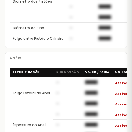
Diâmetro dos Pistões
—
██████
A
—
██████
A
Diâmetro do Pino
—
██████
A
Folga entre Pistão e Cilindro
—
██████
A
ESPECIFICAÇÃO
SUBDIVISÃO
VALOR / FAIXA
UNIDADE
—
██████
Assinar 
Folga Lateral do Anel
—
██████
Assinar 
—
██████
Assinar 
—
██████
Assinar 
Espessura do Anel
—
██████
Assinar 