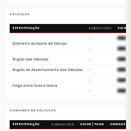
ESPECIFICAÇÃO
SUBDIVISÃO
VALOR /
—
██████
Diâmetro da Haste da Válvula
—
██████
Ângulo das Válvulas
—
██████
Ângulo do Assentamento das Válvulas
—
██████
—
██████
Folga entre Guia e Haste
—
██████
ESPECIFICAÇÃO
SUBDIVISÃO
VALOR / FAIXA
UNIDADE