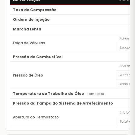
SUBDIV
Taxa de Compressão
Ordem de Injeção
Marcha Lenta
Admissã
Folga de Válvulas
Escape
Pressão de Combustível
650 rpm
Pressão de Óleo
2000 rpm
4000 rp
Temperatura de Trabalho do Óleo
— em teste
Pressão da Tampa do Sistema de Arrefecimento
Inicial
Abertura do Termostato
Totalmen