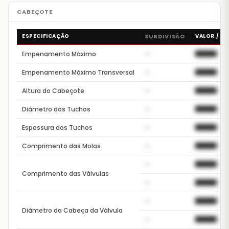
ESPECIFICAÇÃO
SUBDIVISÃO
VALOR / FA
Empenamento Máximo
—
██████
Empenamento Máximo Transversal
—
██████
Altura do Cabeçote
—
██████
Diâmetro dos Tuchos
—
██████
Espessura dos Tuchos
—
██████
Comprimento das Molas
—
██████
—
██████
Comprimento das Válvulas
—
██████
—
██████
Diâmetro da Cabeça da Válvula
—
██████