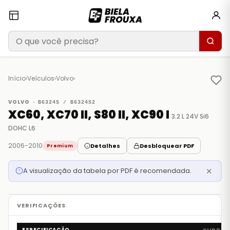
Início
›
Veículos
›
Volvo
›
VOLVO ·
B6324S / B6324S2
XC60, XC70 II, S80 II, XC90 I
3.2 L 24V Si6
DOHC L6
2006-2010
Detalhes
Desbloquear PDF
Premium
A visualização da tabela por PDF é recomendada.
✕
ESPECIFICAÇÃO