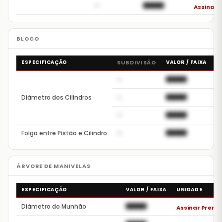
—
██████
Assinar 
ESPECIFICAÇÃO
SUBDIVISÃO
VALOR / FAIXA
U
—
██████
A
Diâmetro dos Cilindros
—
██████
A
—
██████
A
Folga entre Pistão e Cilindro
—
██████
A
ESPECIFICAÇÃO
VALOR / FAIXA
UNIDADE
Diâmetro do Munhão
██████
Assinar Premi