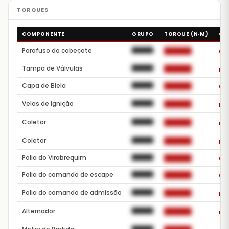
COMPONENTE
GRUPO
TORQUE (N·M)
OB
A
Parafuso do cabeçote
██████
██████
Tampa de Válvulas
██████
██████
De
A
Capa de Biela
██████
██████
Velas de ignição
██████
██████
De
Coletor
██████
██████
De
Coletor
██████
██████
De
A
Polia do Virabrequim
██████
██████
A
Polia do comando de escape
██████
██████
Polia do comando de admissão
██████
██████
De
Alternador
██████
██████
De