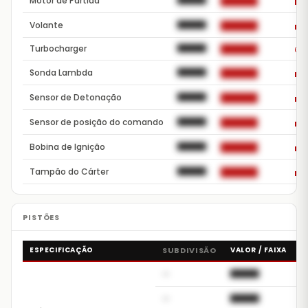
Motor de Partida
██████
██████
De
Volante
██████
██████
De
A
Turbocharger
██████
██████
Sonda Lambda
██████
██████
De
Sensor de Detonação
██████
██████
De
Sensor de posição do comando
██████
██████
De
Bobina de Ignição
██████
██████
De
Tampão do Cárter
██████
██████
De
ESPECIFICAÇÃO
SUBDIVISÃO
VALOR / FAIXA
U
—
██████
A
—
██████
A